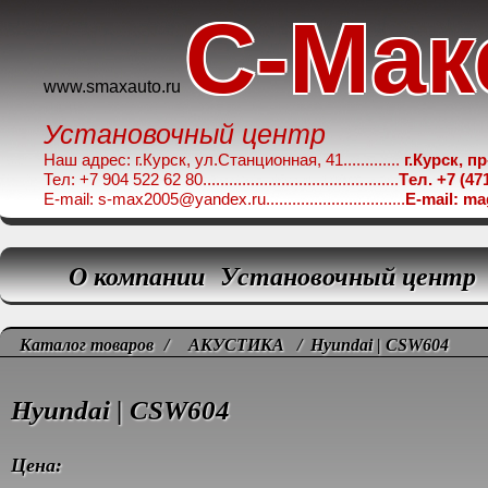
C-Мак
www.smaxauto.ru
Установочный центр
Наш адрес: г.Курск, ул.Станционная, 41.............
г.Курск, п
Тел: +7 904 522 62 80.............................................
Tел. +7 (47
E-mail: s-max2005@yandex.ru................................
E-mail: m
О компании
Установочный центр
Каталог товаров
/
АКУСТИКА
/ Hyundai | CSW604
Hyundai | CSW604
Цена: