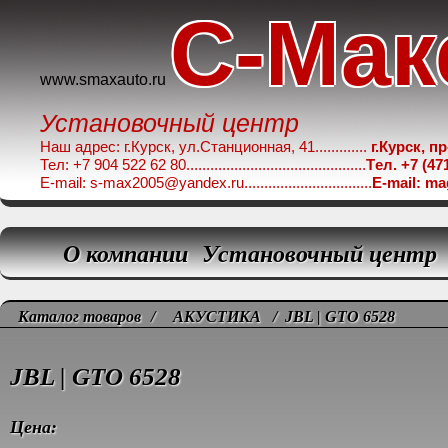
C-Мак
www.smaxauto.ru
Установочный центр
Наш адрес: г.Курск, ул.Станционная, 41.............
г.Курск, п
Тел: +7 904 522 62 80.............................................
Tел. +7 (47
E-mail: s-max2005@yandex.ru................................
E-mail: m
О компании
Установочный центр
Каталог товаров
/
АКУСТИКА
/ JBL | GTO 6528
JBL | GTO 6528
Цена: