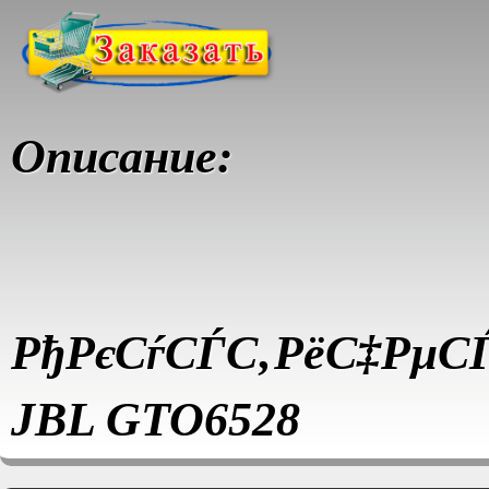
Описание:
РђРєСѓСЃС‚РёС‡РµС
JBL GTO6528