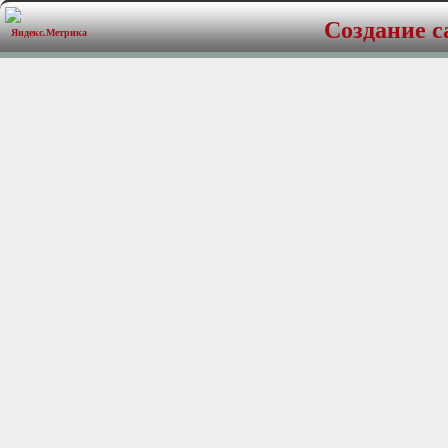
РћСЃРЅРѕРІРЅС‹Рµ С…
Создание с
Р°СЂР°РєС‚РµСЂРёСЃС
Р’РёРґ
РґРёРЅР°РјРёРєР°:В 
РњРѕС‰РЅРѕСЃС‚СЊ R
РњРѕС‰РЅРѕСЃС‚СЊ M
Р”РёР°РїР°Р·РѕРЅ:В В 
РљРѕР»-РІРѕ РїРѕР»РѕС