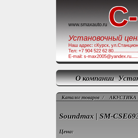
C
www.smaxauto.ru
Установочный це
Наш адрес: г.Курск, ул.Станционная,
Тел: +7 904 522 62 80........................
E-mail: s-max2005@yandex.ru.............
О компании
Уста
Каталог товаров
/
АКУСТИКА
Soundmax | SM-CSE69
Цена: