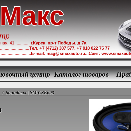
-Макс
нтр
 41.............
г.Курск, пр-т Победы, д.7а
.....................
Tел. +7 (4712) 307 577, +7 910 022 75 77
...................
E-mail: mag@smaxauto.ru...Сайт: www.smaxaut
новочный центр
Каталог товаров
Пра
/ Soundmax | SM-CSE693
3