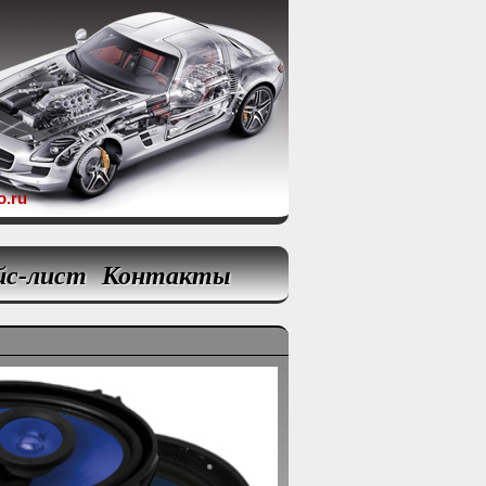
o.ru
йс-лист
Контакты