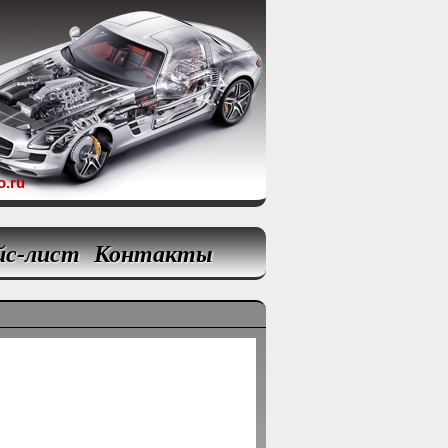
o.ru
йс-лист
Контакты