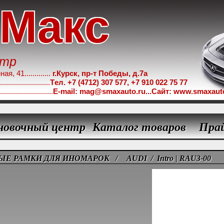
-Макс
нтр
 41.............
г.Курск, пр-т Победы, д.7а
.....................
Tел. +7 (4712) 307 577, +7 910 022 75 77
...................
E-mail: mag@smaxauto.ru...Сайт: www.smaxaut
новочный центр
Каталог товаров
Пра
ЫЕ РАМКИ ДЛЯ ИНОМАРОК
/
AUDI
/ Intro | RAU3-00