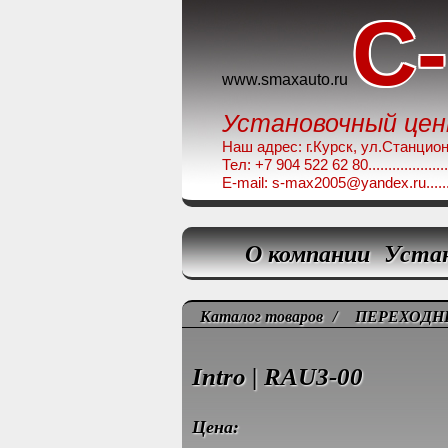
C
www.smaxauto.ru
Установочный це
Наш адрес: г.Курск, ул.Станционная,
Тел: +7 904 522 62 80........................
E-mail: s-max2005@yandex.ru.............
О компании
Уста
Каталог товаров
/
ПЕРЕХОДН
Intro | RAU3-00
Цена: