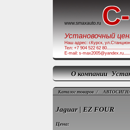
C
www.smaxauto.ru
Установочный це
Наш адрес: г.Курск, ул.Станционная,
Тел: +7 904 522 62 80........................
E-mail: s-max2005@yandex.ru.............
О компании
Уста
Каталог товаров
/
АВТОСИГН
Jaguar | EZ FOUR
Цена: