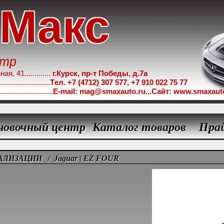
-Макс
нтр
 41.............
г.Курск, пр-т Победы, д.7а
.....................
Tел. +7 (4712) 307 577, +7 910 022 75 77
...................
E-mail: mag@smaxauto.ru...Сайт: www.smaxaut
новочный центр
Каталог товаров
Пра
АЛИЗАЦИИ
/ Jaguar | EZ FOUR