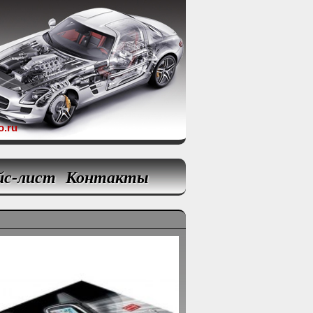
o.ru
йс-лист
Контакты