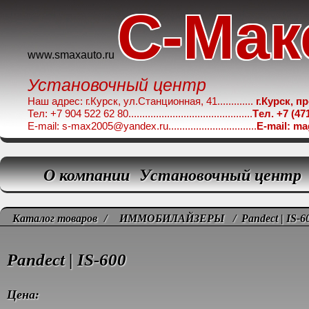
C-Мак
www.smaxauto.ru
Установочный центр
Наш адрес: г.Курск, ул.Станционная, 41.............
г.Курск, п
Тел: +7 904 522 62 80.............................................
Tел. +7 (47
E-mail: s-max2005@yandex.ru................................
E-mail: m
О компании
Установочный центр
Каталог товаров
/
ИММОБИЛАЙЗЕРЫ
/ Pandect | IS-6
Pandect | IS-600
Цена: