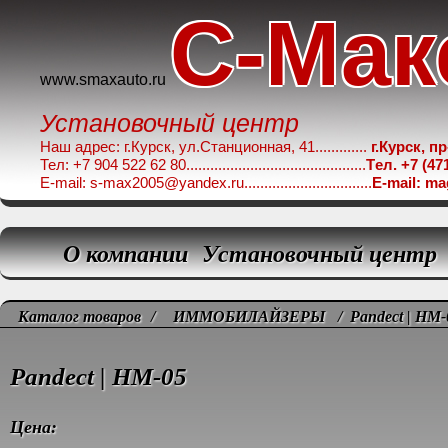
C-Мак
www.smaxauto.ru
Установочный центр
Наш адрес: г.Курск, ул.Станционная, 41.............
г.Курск, п
Тел: +7 904 522 62 80.............................................
Tел. +7 (47
E-mail: s-max2005@yandex.ru................................
E-mail: m
О компании
Установочный центр
Каталог товаров
/
ИММОБИЛАЙЗЕРЫ
/ Pandect | НМ-
Pandect | НМ-05
Цена: