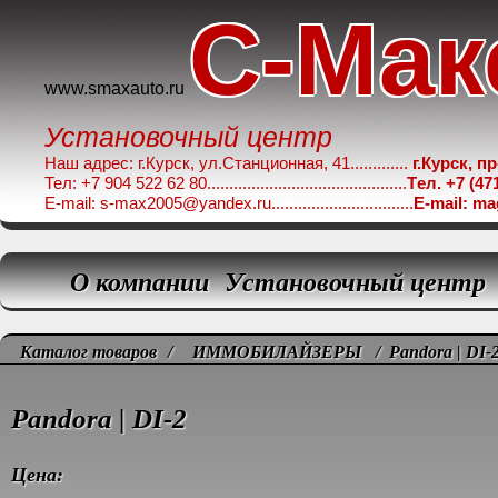
C-Мак
www.smaxauto.ru
Установочный центр
Наш адрес: г.Курск, ул.Станционная, 41.............
г.Курск, п
Тел: +7 904 522 62 80.............................................
Tел. +7 (47
E-mail: s-max2005@yandex.ru................................
E-mail: m
О компании
Установочный центр
Каталог товаров
/
ИММОБИЛАЙЗЕРЫ
/ Pandora | DI-
Pandora | DI-2
Цена: