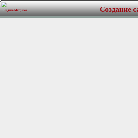
- Функция диагностики д
Создание с
- Исключение претензий 
- Звуковая и голосовая (н
- 4 дополнительных сменн
для изменения угла накло
- Комплектуется 4 датчик
- Зона обнаружения преп