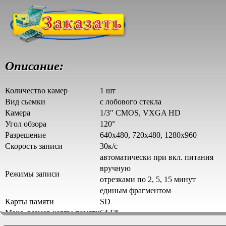
Описание:
Количество камер
1 шт
Вид сьемки
с лобового стекла
Камера
1/3" CMOS, VXGA HD
Угол обзора
120°
Разрешение
640x480, 720x480, 1280x960
Скорость записи
30к/с
автоматически при вкл. питания
вручную
Режимы записи
отрезками по 2, 5, 15 минут
единым фрагментом
Карты памяти
SD
Макс. размер карты памяти
64 Гб
Наличие монитора
есть