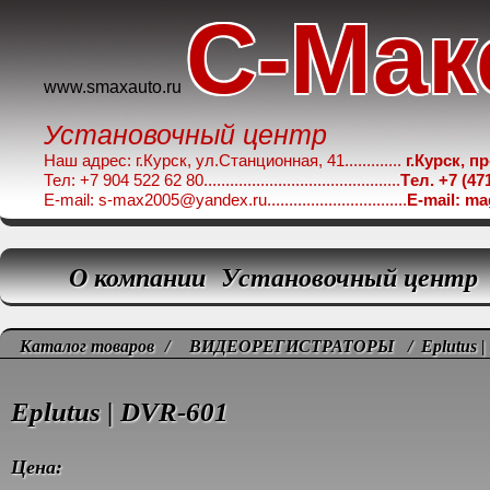
C-Мак
www.smaxauto.ru
Установочный центр
Наш адрес: г.Курск, ул.Станционная, 41.............
г.Курск, п
Тел: +7 904 522 62 80.............................................
Tел. +7 (47
E-mail: s-max2005@yandex.ru................................
E-mail: m
О компании
Установочный центр
Каталог товаров
/
ВИДЕОРЕГИСТРАТОРЫ
/ Eplutus |
Eplutus | DVR-601
Цена: