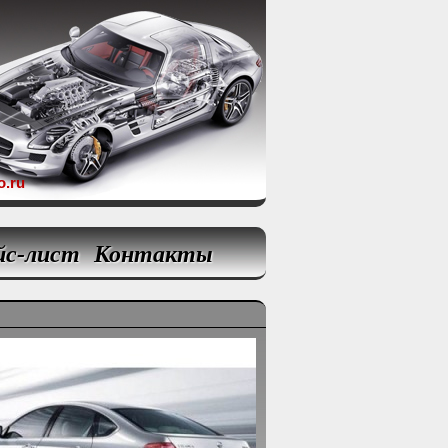
o.ru
йс-лист
Контакты