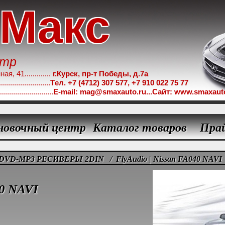
-Макс
нтр
 41.............
г.Курск, пр-т Победы, д.7а
.....................
Tел. +7 (4712) 307 577, +7 910 022 75 77
...................
E-mail: mag@smaxauto.ru...Сайт: www.smaxaut
новочный центр
Каталог товаров
Пра
DVD-MP3 РЕСИВЕРЫ 2DIN
/ FlyAudio | Nissan FA040 NAVI
40 NAVI