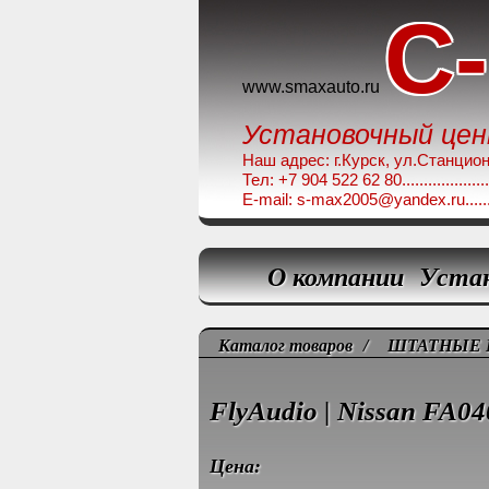
C
www.smaxauto.ru
Установочный це
Наш адрес: г.Курск, ул.Станционная,
Тел: +7 904 522 62 80........................
E-mail: s-max2005@yandex.ru.............
О компании
Уста
Каталог товаров
/
ШТАТНЫЕ 
FlyAudio | Nissan FA0
Цена: