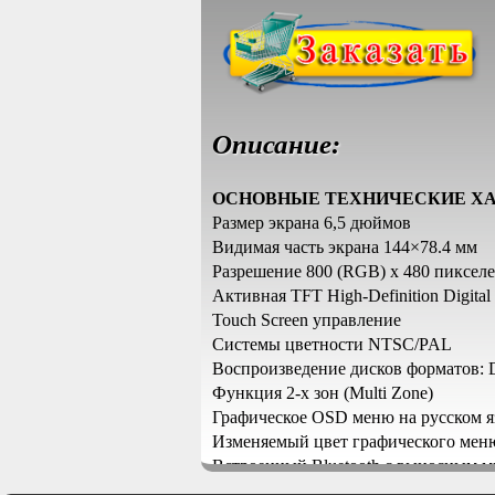
Описание:
ОСНОВНЫЕ TEХНИЧЕСКИЕ Х
Размер экрана 6,5 дюймов
Видимая часть экрана 144×78.4 мм
Разрешение 800 (RGB) x 480 пиксел
Активная TFT High-Definition Digi
Touch Screen управление
Системы цветности NTSC/PAL
Воспроизведение дисков формат
Функция 2-х зон (Multi Zone)
Графическое OSD меню на русском я
Изменяемый цвет графического мен
Встроенный Bluetooth с выносным 
Hi-Fi усилитель мощностью 45 Вт х 