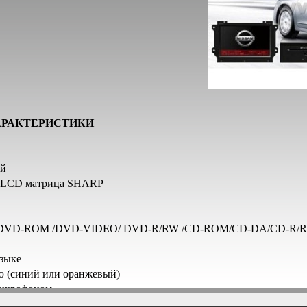
АРАКТЕРИСТИКИ
ей
tal LCD матрица SHARP
ов: DVD-ROM /DVD-VIDEO/ DVD-R/RW /CD-ROM/CD-DA/CD-R/
зыке
ю (синий или оранжевый)
микрофоном
4