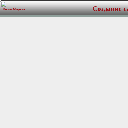
Создание с
Touch Screen управление
Системы цветности NTS
Воспроизведение дисков
VIDEO/ DVD-R/RW /CD
Функция 2-х зон (Multi Z
Графическое OSD меню на
Отражение на дисплее уст
компьютера