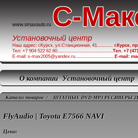
C-Мак
www.smaxauto.ru
Установочный центр
Наш адрес: г.Курск, ул.Станционная, 41.............
г.Курск, п
Тел: +7 904 522 62 80.............................................
Tел. +7 (47
E-mail: s-max2005@yandex.ru................................
E-mail: m
О компании
Установочный центр
Каталог товаров
/
ШТАТНЫЕ DVD-MP3 РЕСИВЕРЫ 2
FlyAudio | Toyota E7566 NAVI
Цена: