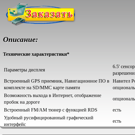
Описание:
Технические характеристики*
6.5' сенс
Параметры дисплея
разрешения
Встроенный GPS приемник, Навигационное ПО в
Навител Ро
комплекте на SD/MMC карте памяти
опциональ
Возможность выхода в Интернет, отображение
опциональ
пробок на дороге
Встроенный FM/AM тюнер с функцией RDS
есть
Удобный русифицированный графический
есть
интерфейс
Поддержка CD/DVD
CD, CD-R