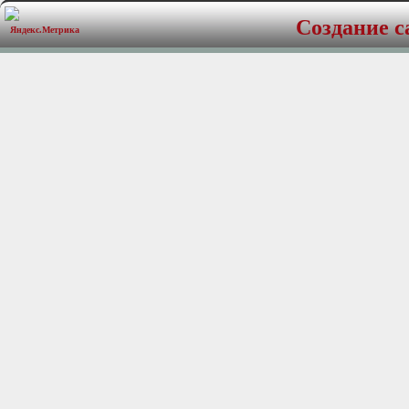
Создание с
Размер НЧ динамика,- мм
Чувствительность-, dB 91
Мощность ном./пик.- (Вт)
Количество полос -2
Частотный диапазон (Гц)- 