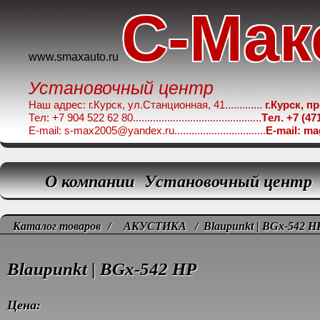
C-Мак
www.smaxauto.ru
Установочный центр
Наш адрес: г.Курск, ул.Станционная, 41.............
г.Курск, п
Тел: +7 904 522 62 80.............................................
Tел. +7 (47
E-mail: s-max2005@yandex.ru................................
E-mail: m
О компании
Установочный центр
Каталог товаров
/
АКУСТИКА
/ Blaupunkt | BGx-542 H
Blaupunkt | BGx-542 HP
Цена: