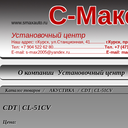
C-Мак
www.smaxauto.ru
Установочный центр
Наш адрес: г.Курск, ул.Станционная, 41.............
г.Курск, п
Тел: +7 904 522 62 80.............................................
Tел. +7 (47
E-mail: s-max2005@yandex.ru................................
E-mail: m
О компании
Установочный центр
Каталог товаров
/
АКУСТИКА
/ CDT | CL-51CV
CDT | CL-51CV
Цена: