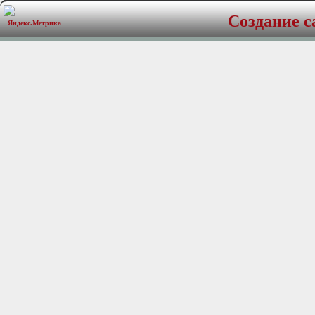
Power handling: 150 w
Создание с
Frequency response: 70
Impedance: 4 Ohm Sensi
Mounting depth 5.25" wo
Flush and surface tweete
Tweeter mounting post for