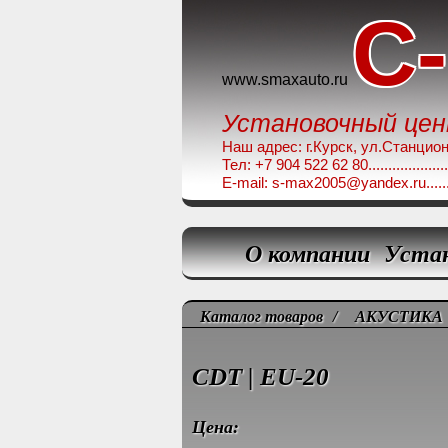
C
www.smaxauto.ru
Установочный це
Наш адрес: г.Курск, ул.Станционная,
Тел: +7 904 522 62 80........................
E-mail: s-max2005@yandex.ru.............
О компании
Уста
Каталог товаров
/
АКУСТИКА
CDT | EU-20
Цена: