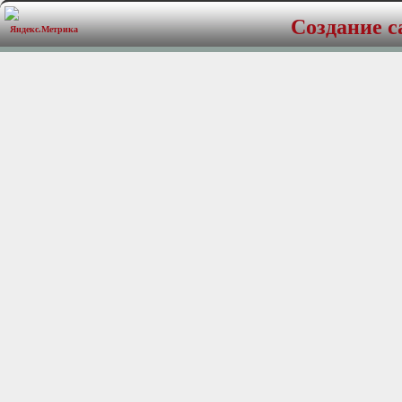
1 pr DRT-25 1” silk twee
Создание с
Power handling: 170 wa
Frequency response: 65
Impedance: 4 Ohm
Sensitivity:91.8dB
Mounting depth 5.25” wo
Flush and surface tweete