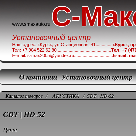
C-Мак
www.smaxauto.ru
Установочный центр
Наш адрес: г.Курск, ул.Станционная, 41.............
г.Курск, п
Тел: +7 904 522 62 80.............................................
Tел. +7 (47
E-mail: s-max2005@yandex.ru................................
E-mail: m
О компании
Установочный центр
Каталог товаров
/
АКУСТИКА
/ CDT | HD-52
CDT | HD-52
Цена: