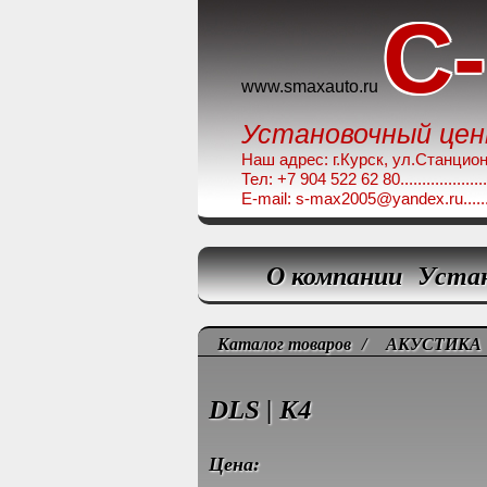
C
www.smaxauto.ru
Установочный це
Наш адрес: г.Курск, ул.Станционная,
Тел: +7 904 522 62 80........................
E-mail: s-max2005@yandex.ru.............
О компании
Уста
Каталог товаров
/
АКУСТИКА
DLS | K4
Цена: