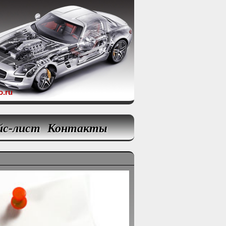
o.ru
йс-лист
Контакты