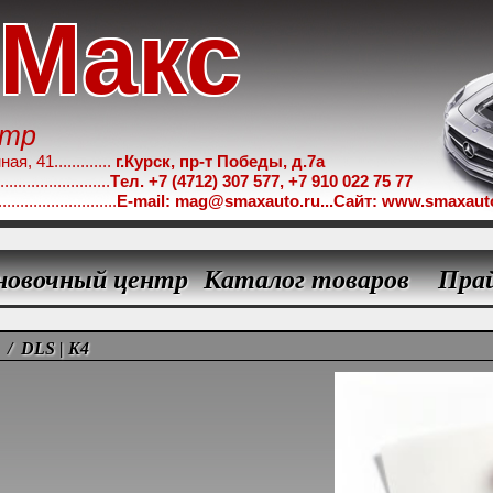
-Макс
нтр
 41.............
г.Курск, пр-т Победы, д.7а
.....................
Tел. +7 (4712) 307 577, +7 910 022 75 77
...................
E-mail: mag@smaxauto.ru...Сайт: www.smaxaut
новочный центр
Каталог товаров
Пра
/ DLS | K4