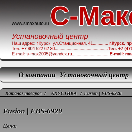
C-Мак
www.smaxauto.ru
Установочный центр
Наш адрес: г.Курск, ул.Станционная, 41.............
г.Курск, п
Тел: +7 904 522 62 80.............................................
Tел. +7 (47
E-mail: s-max2005@yandex.ru................................
E-mail: m
О компании
Установочный центр
Каталог товаров
/
АКУСТИКА
/ Fusion | FBS-6920
Fusion | FBS-6920
Цена: