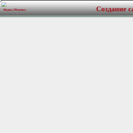
1.25" алюминиевая звук
Создание с
работу в высокотемпер
1" купольный высокоча
диффузором из полипр
Технические характери
Акустическая система:
Диаметр:
150 х 230 мм
Диапазон частот:
45 - 