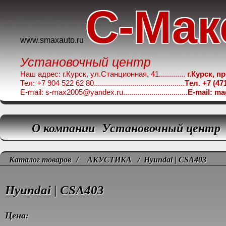
C-Мак
www.smaxauto.ru
Установочный центр
Наш адрес: г.Курск, ул.Станционная, 41.............
г.Курск, п
Тел: +7 904 522 62 80.............................................
Tел. +7 (47
E-mail: s-max2005@yandex.ru................................
E-mail: m
О компании
Установочный центр
Каталог товаров
/
АКУСТИКА
/ Hyundai | CSA403
Hyundai | CSA403
Цена: