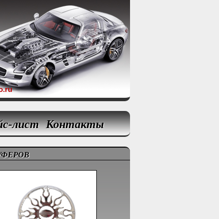
o.ru
йс-лист
Контакты
ВУФЕРОВ