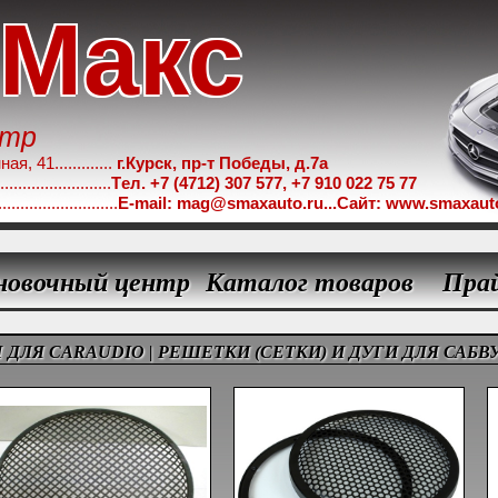
-Макс
нтр
 41.............
г.Курск, пр-т Победы, д.7а
.....................
Tел. +7 (4712) 307 577, +7 910 022 75 77
...................
E-mail: mag@smaxauto.ru...Сайт: www.smaxaut
новочный центр
Каталог товаров
Пра
 ДЛЯ CARAUDIO
| РЕШЕТКИ (СЕТКИ) И ДУГИ ДЛЯ САБ