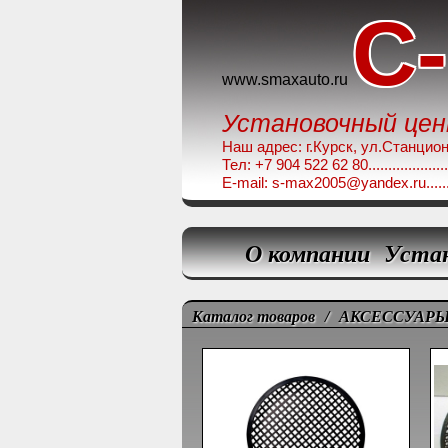
C
www.smaxauto.ru
Установочный це
Наш адрес: г.Курск, ул.Станционная,
Тел: +7 904 522 62 80........................
E-mail: s-max2005@yandex.ru.............
О компании
Уста
Каталог товаров
/
АКСЕССУАРЫ